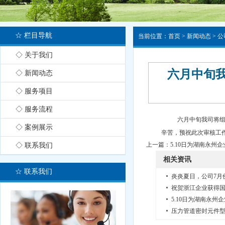
☆ 栏目导航
当前位置：
首页
>
新闻动态
>
公
◇ 关于我们
六月中旬
◇ 新闻动态
◇ 服务项目
◇ 服务流程
六月中旬我司将组
◇ 案例展示
辛苦，预祝此次审核工
上一篇：
5.10日为湖南永州
◇ 联系我们
相关资讯
☆ 联系我们
炎炎夏日，公司7月
祝贺浙江企业获得
5.10日为湖南永
压力管道密封元件