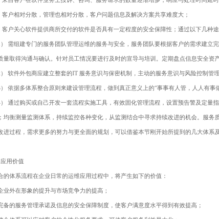
来自客户在软件业务上投诉、咨询、服务请求的数量逐渐增多，响应与处理时间延时
客户相对分散，管理也相对分散，客户问题信息及解决方案共享难度大；
客户关心软件提供商所交付的软件是否具有一定程度的安全保障性；通过以下几种途
 需组建专门的服务团队管理运维的服务与安全，服务团队要根据客户的需求建立完
质量取得沟通与确认。针对员工情况要进行及时的宣导与培训。定期盘点信息安全资
 软件外包商应建立整套的IT 服务意识与保密机制，主动的服务意识与风险控制管
 依据多体系整合原则来建设管理流程，做到真正意义上的“事事有人管，人人有事做
 通过购买或自己开发一套流程实施工具，有效固化管理流程，设置预告警及定量指
；均衡测量监测体系，持续监控各种变化，从监测结合中寻求持续改进的机会。服务
改进过程，需求更多的努力与更全面的规划，可以借鉴本节刚开始所提到的几大体系
 应用价值
体系流程在企业日常的运维应用过程中，将产生如下的价值：
外在形象的提升与市场竞争力的提高；
的服务管理承诺及信息的安全保障制度，使客户满意度水平得到有效提高；