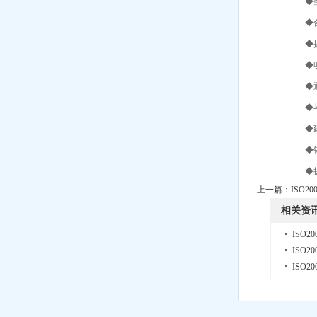
◆整合
◆合理
◆提高
◆明晰
◆通过
◆与其
◆建立
◆针对
◆提升
上一篇：
ISO2
相关资
ISO2
ISO
ISO