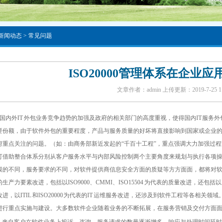
新闻动态
>
常见问题
ISO20000管理体系在企业
文章作者：admin 上传更新：2019-7-25 1:5
国内外IT 外包业务竞争趋势的加强及政府的相关部门的高度重视，使得国内IT 服务外
要份额，由于软件外包的重要程度，产品与服务质量的好坏将直接影响到国家或企业
府重点关注的问题。（如：由商务部新近发起的“千百十工程”，重点强调大力加强过
可借助整合体系分别从客户服务水平与内部风险控制两个主要角度来规划与执行各项操作
模的不同，服务要求的不同，对软件提供商信息安全方面的质疑等方方面面，都将对
生产力要素改进，包括以ISO9000、CMMI、ISO15504 为代表的质量改进，还包括以IS
进，以ITIL 和ISO20000 为代表的IT 运维服务改进，还涉及到软件工程等各相关
进行重点实施与建设。大多数软件企业随着业务的不断拓展，在服务营销及交付方面