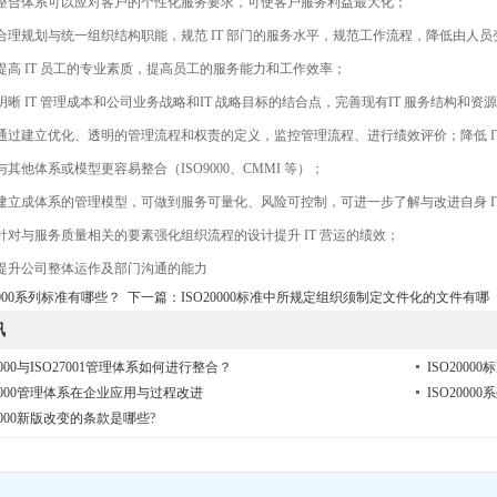
体系可以应对客户的个性化服务要求，可使客户服务利益最大化；
规划与统一组织结构职能，规范 IT 部门的服务水平，规范工作流程，降低由人员
 IT 员工的专业素质，提高员工的服务能力和工作效率；
 IT 管理成本和公司业务战略和IT 战略目标的结合点，完善现有IT 服务结构和资源
建立优化、透明的管理流程和权责的定义，监控管理流程、进行绩效评价；降低 IT
他体系或模型更容易整合（ISO9000、CMMI 等）；
成体系的管理模型，可做到服务可量化、风险可控制，可进一步了解与改进自身 IT
与服务质量相关的要素强化组织流程的设计提升 IT 营运的绩效；
公司整体运作及部门沟通的能力
0000系列标准有哪些？
下一篇：
ISO20000标准中所规定组织须制定文件化的文件有哪
讯
0000与ISO27001管理体系如何进行整合？
ISO200
20000管理体系在企业应用与过程改进
ISO200
20000新版改变的条款是哪些?