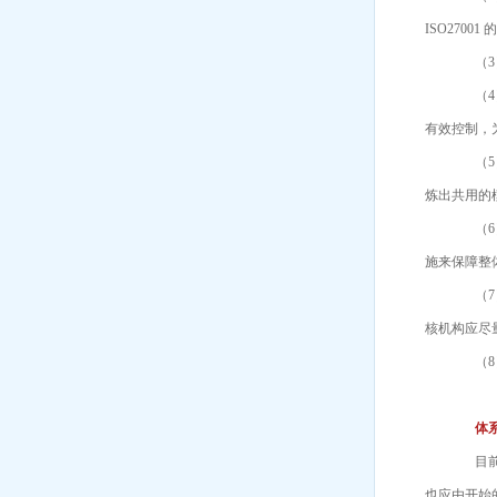
ISO2700
（3）
（4）
有效控制，
（5）
炼出共用的
（6）
施来保障整
（7）
核机构应尽
（8）
体系
目前，
也应由开始