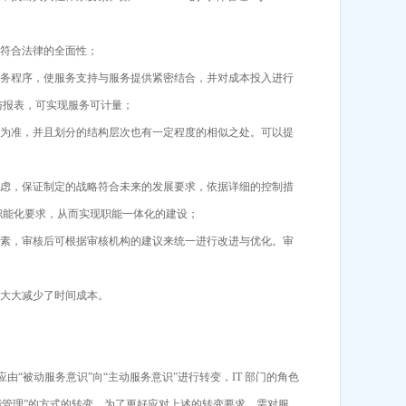
证符合法律的全面性；
服务程序，使服务支持与服务提供紧密结合，并对成本投入进行
与报表，可实现服务可计量；
档为准，并且划分的结构层次也有一定程度的相似之处。可以提
考虑，保证制定的战略符合未来的发展要求，依据详细的控制措
职能化要求，从而实现职能一体化的建设；
要素，审核后可根据审核机构的建议来统一进行改进与优化。审
，大大减少了时间成本。
“被动服务意识”向“主动服务意识”进行转变，IT 部门的角色
职能管理”的方式的转变。为了更好应对上述的转变要求，需对服