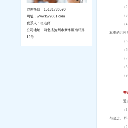
（2）
咨询热线：15131736590
（3）
网址：www.kw9001.com
联系人：张老师
（4）
公司地址：河北省沧州市新华区南环路
标准的共性
12号
（5）
（6）
（7）
（8）
（9）
整合
通过以
（1）
与改进。 
（2）