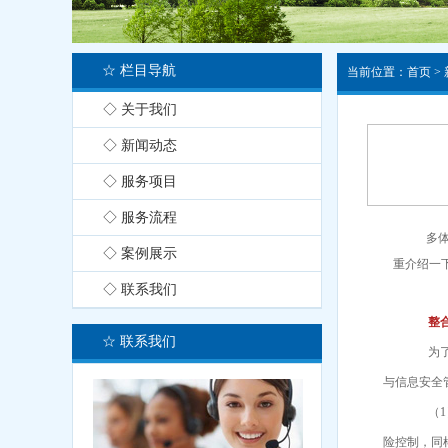
☆ 栏目导航
当前位置：
首页
>
◇ 关于我们
◇ 新闻动态
◇ 服务项目
◇ 服务流程
多体
◇ 案例展示
重介绍一下，
◇ 联系我们
整合
☆ 联系我们
为了能
与信息安全
（1）
险控制，同