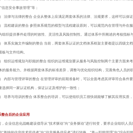
1 的“信息安全事故管理”等；
 法律与法律的整合 企业从整体上应满足两套体系的法律、法规要求，这样可以保
 流程建设的整合 参照体系规范的模型与流程建设原则，可以规范内在管理与外在
为组织提供事件处理的时效性、灵活性及风险控制性。通过体系中所阐述的考核指标
 体系实施文件编制的整合 当前，两套体系认证的文档体系框架主要都是以四级文
模板与文件结构。
 组织运维规划与职能的整合 组织的运维规划要从服务与风险控制两个主要方面来
体的服务能力。并根据两套体系的标准差异，调整与优化组织结构，完善角色人员的
 内部与管理评审的整合 在管理评审的前期准备时，可以全面考虑其评审符合条件
量选择同一家认证机构，保证认证及维护的一致性；
 培养与培训的整合 体系整合的培训，可以使组织员工很快就能够了解其应用实质
整合后的企业应用
企业信息化战略建设倡导从“技术驱动”向“业务驱动”进行转变，要求企业组织人员应由
的“单纯的信息技术提供者”向“信息服务供应者”进行转换，“单一职能管理”向“综合