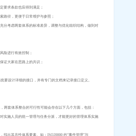
特定要求条款也应得到满足；
搜索路径，更便于日常维护与参照；
要充分考虑两套体系的标准差异，调整与优化组织结构，做到对
类风险进行有效控制；
而保证大家在思路上的共识；
系统要设计详细的接口，并有专门的文档来记录接口定义。
系对比，两套体系整合的可行性可能会存在以下几个方面，包括：
有对实施人员的统一管理与任务分派，才能更好的管理体系实施
其共性体系要素。如：ISO20000 的“事件管理”与