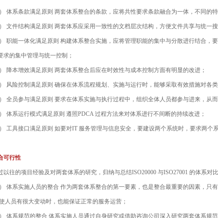
 体系条款满足原则 两套体系整合的条款，应将共性要求条款融合为一体，不同的
 文件结构满足原则 两套体系应采用一致性的文档层次结构，方便文件共享与统一
 职能一体化满足原则 构建体系整合实施，应将管理职能的集中与分散进行结合，
要求的集中管理与统一控制；
 降本增效满足原则 两套体系整合后应在时效性与成本控制方面有明显的改进；
 风险控制满足原则 确保在体系流程规划、实施与运行时，能够采取有效措施对各
 全员参与满足原则 要求在体系实施与执行过程中，组织全体人员都参与进来，从
 体系运行模式满足原则 遵照PDCA 过程方法来对体系进行不间断的持续改进；
 工具接口满足原则 如要对IT 服务管理与信息安全，要建设两个系统时，要求两个
可行性
往的项目经验及对两套体系的研究，归纳与总结ISO20000 与ISO27001 的体
 体系实施人员的整合 作为两套体系整合的第一要素，也是整合最重要的因素，只
即使人员有很大变动时，也能保证正常的服务运营；
 体系规范的整合 体系实施人员通过自身研究或借助咨询公司深入研究两套体系规范，找出